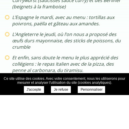
Currywurst (saucisses sauce curry) et des Berliner
(beignets à la framboise)
L’Espagne le mardi, avec au menu : tortillas aux
poivrons, paëlla et gâteau aux amandes.
L’Angleterre le jeudi, où l’on nous a proposé des
œufs durs mayonnaise, des sticks de poissons, du
crumble
Et enfin, sans doute le menu le plus apprécié des
collégiens : le repas Italien avec de la pizza, des
penne al carbonara, du tiramisu.
Ce site utilise des cookies. Avec votre consentement, nous les utiliserons pour
Notons aussi que des jeux sont proposés tout le long
mesurer et analyser l'utilisation du site (cookies analytiques).
de la semaine au foyer.
J'accepte
Je refuse
Personnaliser
L’impact positif de cette semaine et ces animations
ressenti par les élèves :
“C’est super, on a un peu d’animation, il faut continuer