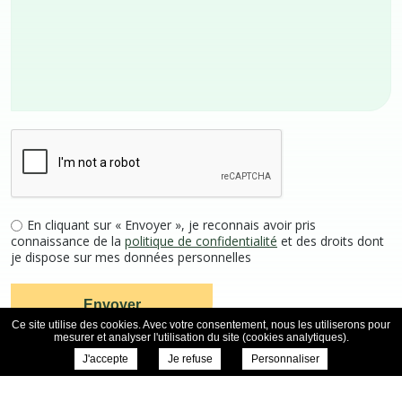
En cliquant sur « Envoyer », je reconnais avoir pris
connaissance de la
politique de confidentialité
et des droits dont
je dispose sur mes données personnelles
Ce site utilise des cookies. Avec votre consentement, nous les utiliserons pour
mesurer et analyser l'utilisation du site (cookies analytiques).
*
Champs obligatoires
J'accepte
Je refuse
Personnaliser